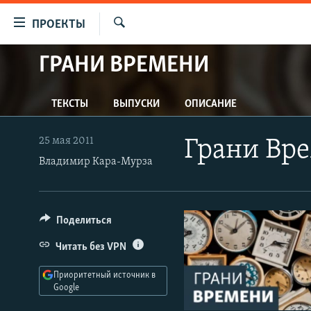
Ссылки
ПРОЕКТЫ
для
Искать
упрощенного
ГРАНИ ВРЕМЕНИ
ПРОГРАММЫ
доступа
ПОДКАСТЫ
Вернуться
ТЕКСТЫ
ВЫПУСКИ
ОПИСАНИЕ
АВТОРСКИЕ ПРОЕКТЫ
к
основному
ЦИТАТЫ СВОБОДЫ
25 мая 2011
Грани Вр
содержанию
МНЕНИЯ
Владимир Кара-Мурза
Вернутся
КУЛЬТУРА
к
главной
IDEL.РЕАЛИИ
Поделиться
навигации
КАВКАЗ.РЕАЛИИ
Вернутся
Читать без VPN
к
СЕВЕР.РЕАЛИИ
поиску
Приоритетный источник в
СИБИРЬ.РЕАЛИИ
Google