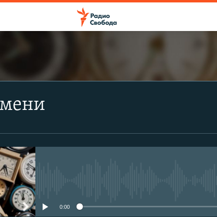
ПОДПИСАТЬСЯ
емени
Apple Podcasts
Spotify
CastBox
No media source currently avail
Подписаться
0:00