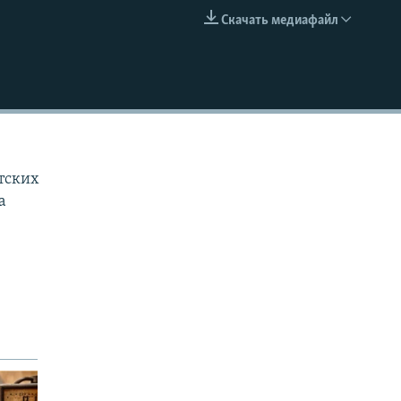
Скачать медиафайл
EMBED
тских
а