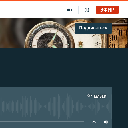
ЭФИР
Подписаться
Голоса и темы XX века на архивных пленках. Время гостей. Владислав Белов, директор Центра германских исследований Института Европы
Радио Свобода
"Убить нормальную экономику – это убить страну"
Радио Свобода Live
EMBED
able
52:59