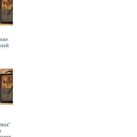
ение
олай
твах"
в