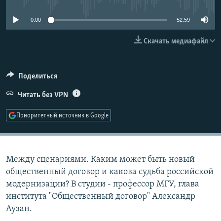
РАСПИСАНИЕ ВЕЩАНИЯ
0:00
52:59
ПОДПИШИТЕСЬ НА РАССЫЛКУ
Скачать медиафайл
СОЦИАЛЬНЫЕ СЕТИ
Поделиться
Читать без VPN
Приоритетный источник в Google
Все сайты РСЕ/РС
Между сценариями. Каким может быть новый
общественный договор и какова судьба российской
модернизации? В студии - профессор МГУ, глава
института "Общественный договор" Александр
Аузан.