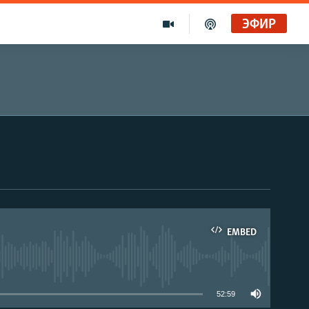
ЭФИР
EMBED
able
52:59