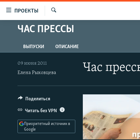
Ссылки
ПРОЕКТЫ
для
Искать
упрощенного
ЧАС ПРЕССЫ
ПРОГРАММЫ
доступа
ПОДКАСТЫ
Вернуться
ВЫПУСКИ
ОПИСАНИЕ
АВТОРСКИЕ ПРОЕКТЫ
к
основному
ЦИТАТЫ СВОБОДЫ
09 июня 2011
Час пресс
содержанию
Елена Рыковцева
МНЕНИЯ
Вернутся
КУЛЬТУРА
к
главной
IDEL.РЕАЛИИ
Поделиться
навигации
КАВКАЗ.РЕАЛИИ
Вернутся
Читать без VPN
к
СЕВЕР.РЕАЛИИ
поиску
Приоритетный источник в
СИБИРЬ.РЕАЛИИ
Google