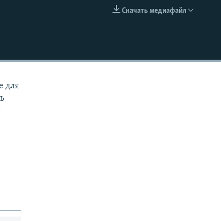
Скачать медиафайл
EMBED
е для
ть
т