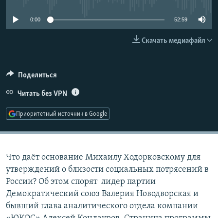
РАСПИСАНИЕ ВЕЩАНИЯ
0:00
52:59
ПОДПИШИТЕСЬ НА РАССЫЛКУ
Скачать медиафайл
СОЦИАЛЬНЫЕ СЕТИ
Поделиться
Читать без VPN
Приоритетный источник в Google
Все сайты РСЕ/РС
Что даёт основание Михаилу Ходорковскому для
утверждений о близости социальных потрясений в
России? Об этом спорят лидер партии
Демократический союз Валерия Новодворская и
бывший глава аналитического отдела компании