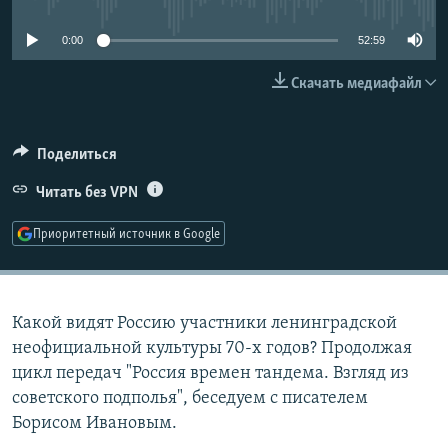
РАСПИСАНИЕ ВЕЩАНИЯ
0:00
52:59
ПОДПИШИТЕСЬ НА РАССЫЛКУ
Скачать медиафайл
СОЦИАЛЬНЫЕ СЕТИ
Поделиться
Читать без VPN
Приоритетный источник в Google
Все сайты РСЕ/РС
Какой видят Россию участники ленинградской
неофициальной культуры 70-х годов? Продолжая
цикл передач "Россия времен тандема. Взгляд из
советского подполья", беседуем с писателем
Борисом Ивановым.