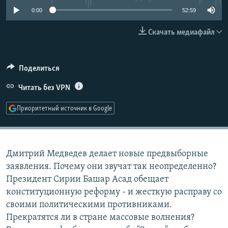
РАСПИСАНИЕ ВЕЩАНИЯ
0:00
52:59
ПОДПИШИТЕСЬ НА РАССЫЛКУ
Скачать медиафайл
СОЦИАЛЬНЫЕ СЕТИ
Поделиться
Читать без VPN
Приоритетный источник в Google
Все сайты РСЕ/РС
Дмитрий Медведев делает новые предвыборные
заявления. Почему они звучат так неопределенно?
Президент Сирии Башар Асад обещает
конституционную реформу - и жесткую расправу со
своими политическими противниками.
Прекратятся ли в стране массовые волнения?