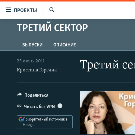
Ссылки
ПРОЕКТЫ
для
Искать
упрощенного
ТРЕТИЙ СЕКТОР
ПРОГРАММЫ
доступа
ПОДКАСТЫ
Вернуться
ВЫПУСКИ
ОПИСАНИЕ
АВТОРСКИЕ ПРОЕКТЫ
к
основному
ЦИТАТЫ СВОБОДЫ
25 июня 2011
Третий се
содержанию
Кристина Горелик
МНЕНИЯ
Вернутся
КУЛЬТУРА
к
главной
IDEL.РЕАЛИИ
Поделиться
навигации
КАВКАЗ.РЕАЛИИ
Вернутся
Читать без VPN
к
СЕВЕР.РЕАЛИИ
поиску
Приоритетный источник в
СИБИРЬ.РЕАЛИИ
Google