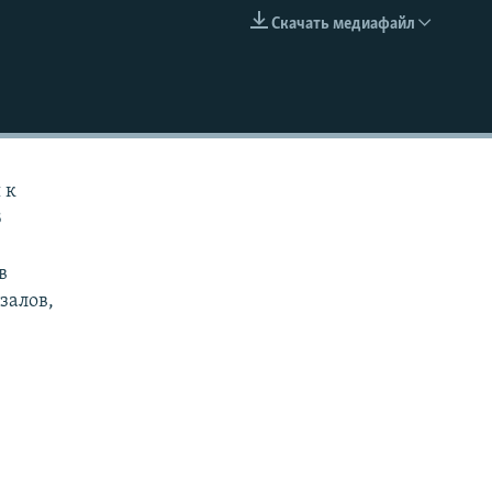
Скачать медиафайл
EMBED
 к
В
в
залов,