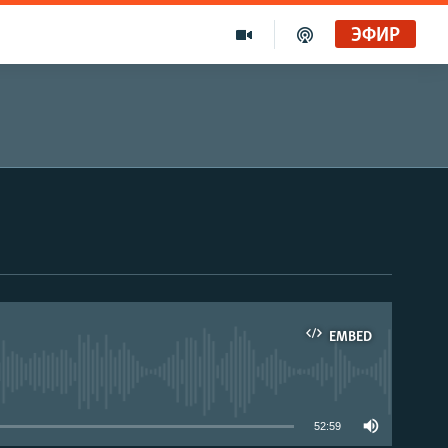
ЭФИР
EMBED
able
52:59