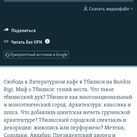
РАСПИСАНИЕ ВЕЩАНИЯ
Скачать медиафайл
ПОДПИШИТЕСЬ НА РАССЫЛКУ
Поделиться
СОЦИАЛЬНЫЕ СЕТИ
Читать без VPN
Приоритетный источник в Google
Все сайты РСЕ/РС
Свобода в Литературном кафе в Тбилиси на Bambis
Rigi. Миф о Тбилиси: гений места. Что такое
тбилисский дух? Тбилиси как многонациональный
и моноэтнический город. Архитектура: классика и
попса. Что добавляла шиитская мечеть грузинской
архитектуре? Тбилисский городской спектакль и
декорации: живопись или перформенс? Метехи,
Сололаки, Авлабар. Президентский дворец и