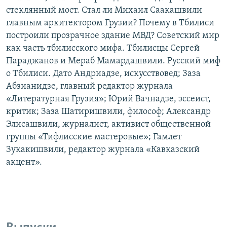
стеклянный мост. Стал ли Михаил Саакашвили
главным архитектором Грузии? Почему в Тбилиси
построили прозрачное здание МВД? Советский мир
как часть тбилисского мифа. Тбилисцы Сергей
Параджанов и Мераб Мамардашвили. Русский миф
о Тбилиси. Дато Андриадзе, искусствовед; Заза
Абзианидзе, главный редактор журнала
«Литературная Грузия»; Юрий Вачнадзе, эссеист,
критик; Заза Шатиришвили, философ; Александр
Элисашвили, журналист, активист общественной
группы «Тифлисские мастеровые»; Гамлет
Зукакишвили, редактор журнала «Кавказский
акцент».