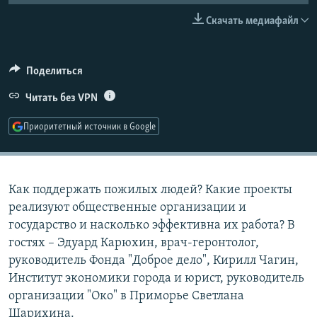
РАСПИСАНИЕ ВЕЩАНИЯ
Скачать медиафайл
ПОДПИШИТЕСЬ НА РАССЫЛКУ
Поделиться
СОЦИАЛЬНЫЕ СЕТИ
Читать без VPN
Приоритетный источник в Google
Все сайты РСЕ/РС
Как поддержать пожилых людей? Какие проекты
реализуют общественные организации и
государство и насколько эффективна их работа? В
гостях – Эдуард Карюхин, врач-геронтолог,
руководитель Фонда "Доброе дело", Кирилл Чагин,
Институт экономики города и юрист, руководитель
организации "Око" в Приморье Светлана
Шарихина.