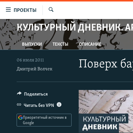
Ссылки
ПРОЕКТЫ
для
Искать
упрощенного
КУЛЬТУРНЫЙ ДНЕВНИК. А
ПРОГРАММЫ
доступа
ПОДКАСТЫ
Вернуться
ВЫПУСКИ
ТЕКСТЫ
ОПИСАНИЕ
АВТОРСКИЕ ПРОЕКТЫ
к
основному
ЦИТАТЫ СВОБОДЫ
06 июля 2011
Поверх ба
содержанию
МНЕНИЯ
Дмитрий Волчек
Вернутся
КУЛЬТУРА
к
главной
IDEL.РЕАЛИИ
Поделиться
навигации
КАВКАЗ.РЕАЛИИ
Вернутся
Читать без VPN
к
СЕВЕР.РЕАЛИИ
поиску
Приоритетный источник в
СИБИРЬ.РЕАЛИИ
Google