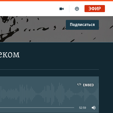
ЭФИР
Подписаться
еком
EMBED
able
52:59