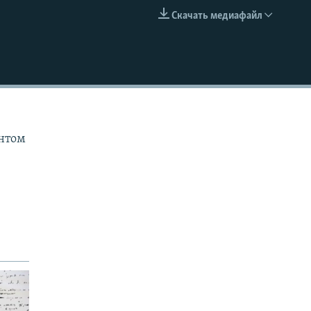
Скачать медиафайл
EMBED
ентом