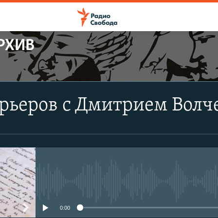
РХИВ
ПОДПИСАТЬСЯ
рьеров с Дмитрием Волч
Apple Podcasts
CastBox
Подписаться
No media source currently avail
0:00