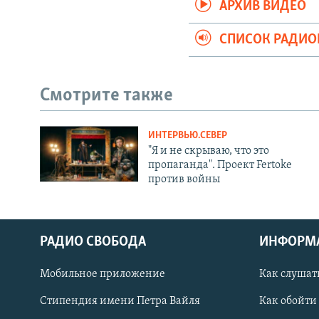
АРХИВ ВИДЕО
СПИСОК РАДИ
Смотрите также
ИНТЕРВЬЮ.СЕВЕР
"Я и не скрываю, что это
пропаганда". Проект Fertoke
против войны
РАДИО СВОБОДА
ИНФОРМ
Мобильное приложение
Как слушат
СОЦИАЛЬНЫЕ СЕТИ
Стипендия имени Петра Вайля
Как обойти