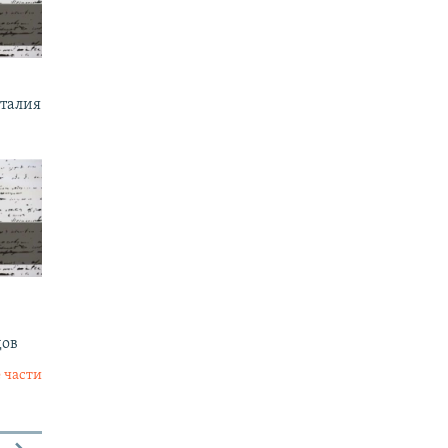
италия
дов
 части