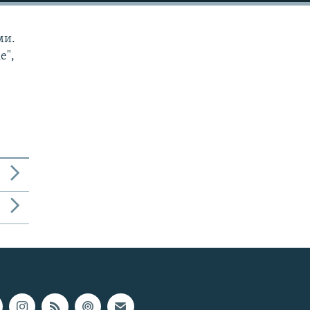
ми.
е",