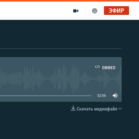
ЭФИР
EMBED
able
52:59
Скачать медиафайл
EMBED