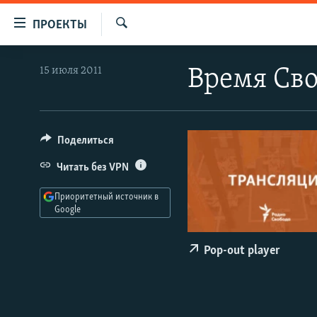
Ссылки
ПРОЕКТЫ
для
Искать
упрощенного
ПРОГРАММЫ
15 июля 2011
Время Сво
доступа
ПОДКАСТЫ
Вернуться
АВТОРСКИЕ ПРОЕКТЫ
к
основному
ЦИТАТЫ СВОБОДЫ
Поделиться
содержанию
МНЕНИЯ
Читать без VPN
Вернутся
КУЛЬТУРА
к
Приоритетный источник в
главной
Google
IDEL.РЕАЛИИ
навигации
КАВКАЗ.РЕАЛИИ
Вернутся
Pop-out player
к
СЕВЕР.РЕАЛИИ
поиску
СИБИРЬ.РЕАЛИИ