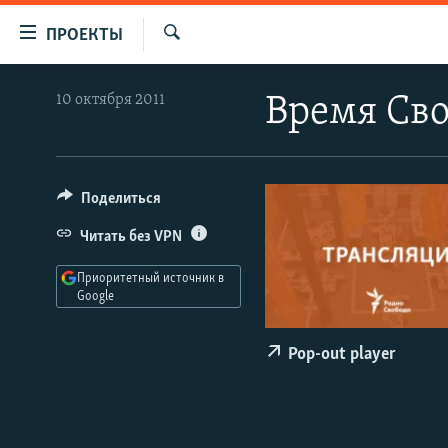
Ссылки
ПРОЕКТЫ
для
Искать
упрощенного
ПРОГРАММЫ
10 октября 2011
Время Сво
доступа
ПОДКАСТЫ
Вернуться
АВТОРСКИЕ ПРОЕКТЫ
к
основному
ЦИТАТЫ СВОБОДЫ
Поделиться
содержанию
МНЕНИЯ
Читать без VPN
Вернутся
КУЛЬТУРА
к
Приоритетный источник в
главной
Google
IDEL.РЕАЛИИ
навигации
КАВКАЗ.РЕАЛИИ
Вернутся
Pop-out player
к
СЕВЕР.РЕАЛИИ
поиску
СИБИРЬ.РЕАЛИИ