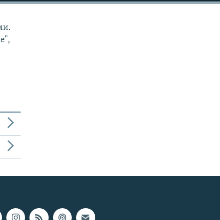
ми.
е",