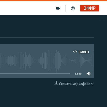
ЭФИР
EMBED
able
52:59
Скачать медиафайл
EMBED