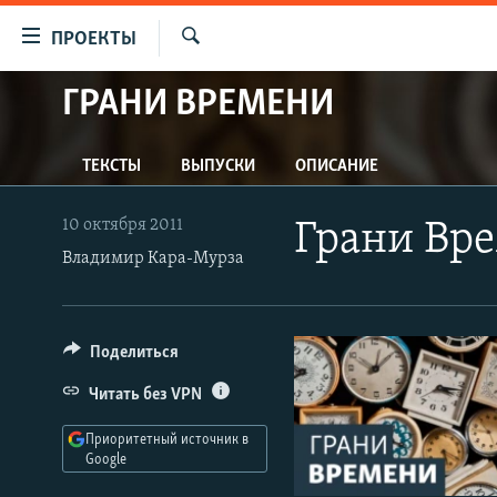
Ссылки
ПРОЕКТЫ
для
Искать
упрощенного
ГРАНИ ВРЕМЕНИ
ПРОГРАММЫ
доступа
ПОДКАСТЫ
Вернуться
ТЕКСТЫ
ВЫПУСКИ
ОПИСАНИЕ
АВТОРСКИЕ ПРОЕКТЫ
к
основному
ЦИТАТЫ СВОБОДЫ
10 октября 2011
Грани Вр
содержанию
МНЕНИЯ
Владимир Кара-Мурза
Вернутся
КУЛЬТУРА
к
главной
IDEL.РЕАЛИИ
Поделиться
навигации
КАВКАЗ.РЕАЛИИ
Вернутся
Читать без VPN
к
СЕВЕР.РЕАЛИИ
поиску
Приоритетный источник в
СИБИРЬ.РЕАЛИИ
Google