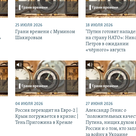
25 ИЮЛЯ 2026
18 ИЮЛЯ 2026
Грани времени с Мумином
"Путин готовит напад
ь
Шакировым
на страну НАТО»: Ник
Петров в ожидании
«чёрного» августа
04 ИЮЛЯ 2026
27 ИЮНЯ 2026
Россия переходит на Евро-2 |
Александр Генис о
Крым погружается в кризис |
"положительных качес
Тень Пригожина в Кремле
Путина, нищих духом 
России и о том, кто зап
за войну в Украине