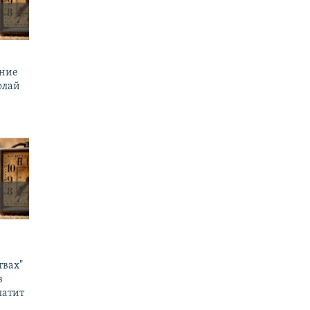
ение
олай
твах"
в
латит