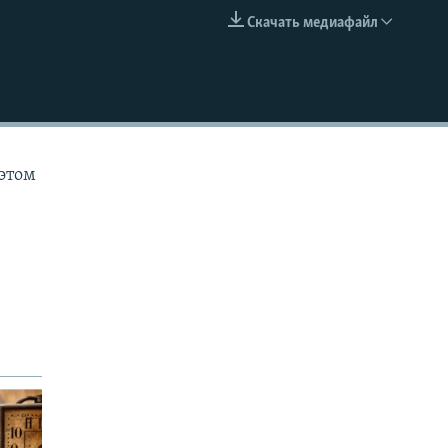
Скачать медиафайл
EMBED
 этом