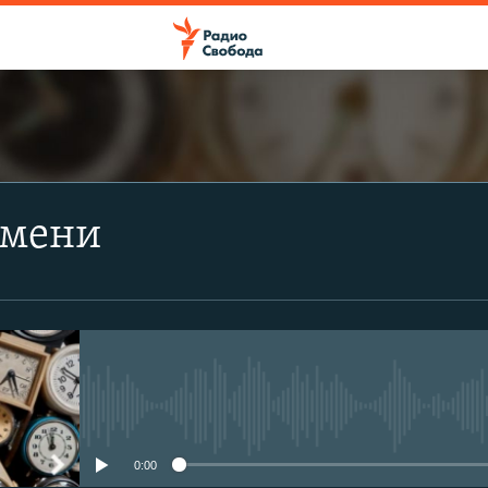
ПОДПИСАТЬСЯ
емени
Apple Podcasts
Spotify
CastBox
No media source currently avail
Подписаться
0:00