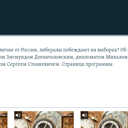
тличие от России, либералы побеждают на выборах? Об
том Зигмундом Дзеньчоловским, дипломатом Михалом
ом Сергеем Станкевичем. Страница программы