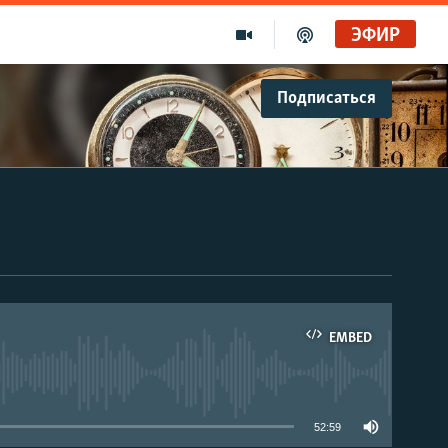
ЭФИР
Подписаться
EMBED
able
52:59