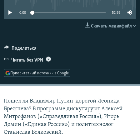
РАСПИСАНИЕ ВЕЩАНИЯ
0:00
52:59
ПОДПИШИТЕСЬ НА РАССЫЛКУ
Скачать медиафайл
СОЦИАЛЬНЫЕ СЕТИ
Поделиться
Читать без VPN
Приоритетный источник в Google
Все сайты РСЕ/РС
Пошел ли Владимир Путин дорогой Леонида
Брежнева? В программе дискутируют Алексей
Митрофанов («Справедливая Россия»), Игорь
Демин («Единая Россия») и политтехнолог
Станислав Белковский.