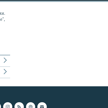
ми.
е",