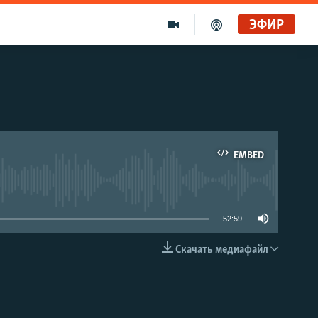
ЭФИР
EMBED
able
52:59
Скачать медиафайл
EMBED