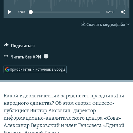
РАСПИСАНИЕ ВЕЩАНИЯ
0:00
52:59
ПОДПИШИТЕСЬ НА РАССЫЛКУ
Скачать медиафайл
СОЦИАЛЬНЫЕ СЕТИ
Поделиться
Читать без VPN
Приоритетный источник в Google
Все сайты РСЕ/РС
Какой идеологический заряд несет праздник Дня
народного единства? Об этом спорят философ-
публицист Виктор Аксючиц, директор
информационно-аналитического центра «Сова»
Александр Верховский и член Генсовета «Единой