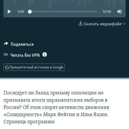
РАСПИСАНИЕ ВЕЩАНИЯ
0:00
52:59
ПОДПИШИТЕСЬ НА РАССЫЛКУ
Скачать медиафайл
СОЦИАЛЬНЫЕ СЕТИ
Поделиться
Читать без VPN
Приоритетный источник в Google
Все сайты РСЕ/РС
Последует ли Запад призыву оппозиции не
признавать итоги парламентских выборов в
России? Об этом спорят активисты движения
«Солидарность» Марк Фейгин и Илья Яшин.
Страница программы