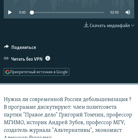
РАСПИСАНИЕ ВЕЩАНИЯ
0:00
52:59
ПОДПИШИТЕСЬ НА РАССЫЛКУ
Скачать медиафайл
СОЦИАЛЬНЫЕ СЕТИ
Поделиться
Читать без VPN
Приоритетный источник в Google
Все сайты РСЕ/РС
Нужна ли современной России дебольшевизация ?
В программе дискутируют: член политсовета
партии "Правое дело" Григорий Томчин, профессор
МГИМО, историк Андрей Зубов, профессор МГУ,
создатель журнала "Альтернативы", экономист