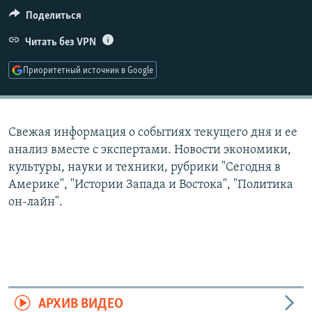
РАСПИСАНИЕ ВЕЩАНИЯ
Поделиться
ПОДПИШИТЕСЬ НА РАССЫЛКУ
Читать без VPN
Приоритетный источник в Google
СОЦИАЛЬНЫЕ СЕТИ
Свежая информация о событиях текущего дня и ее
анализ вместе с экспертами. Новости экономики,
культуры, науки и техники, рубрики "Сегодня в
Все сайты РСЕ/РС
Америке", "Истории Запада и Востока", "Политика
он-лайн".
АРХИВ ВИДЕО