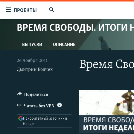
Ссылки
ПРОЕКТЫ
для
Искать
упрощенного
ВРЕМЯ СВОБОДЫ. ИТОГИ 
ПРОГРАММЫ
доступа
ПОДКАСТЫ
Вернуться
ВЫПУСКИ
ОПИСАНИЕ
АВТОРСКИЕ ПРОЕКТЫ
к
основному
ЦИТАТЫ СВОБОДЫ
26 ноября 2011
Время Сво
содержанию
Дмитрий Волчек
МНЕНИЯ
Вернутся
КУЛЬТУРА
к
главной
IDEL.РЕАЛИИ
Поделиться
навигации
КАВКАЗ.РЕАЛИИ
Вернутся
Читать без VPN
к
СЕВЕР.РЕАЛИИ
поиску
Приоритетный источник в
СИБИРЬ.РЕАЛИИ
Google