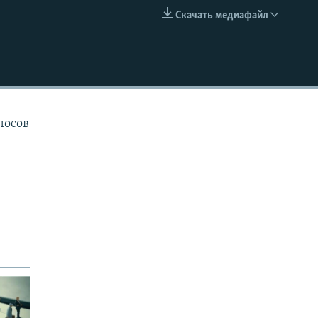
Скачать медиафайл
EMBED
носов