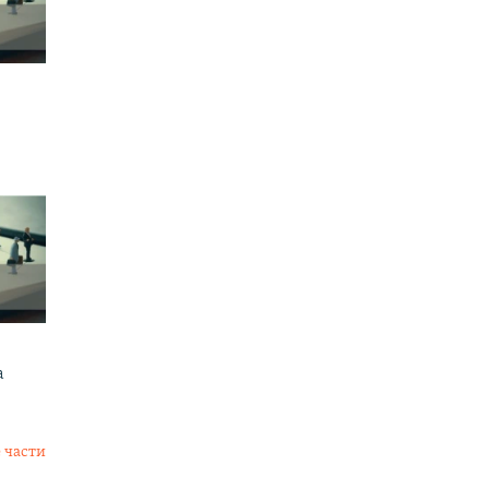
а
 части