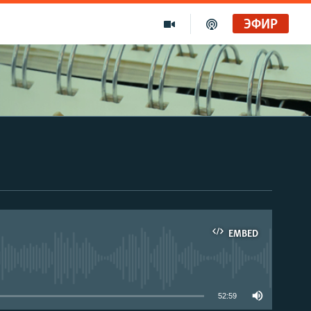
ЭФИР
EMBED
able
52:59