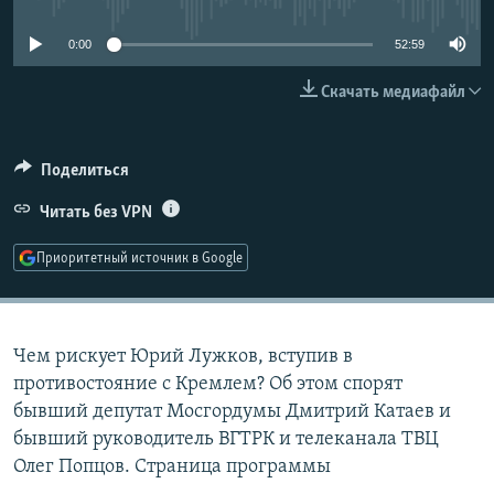
РАСПИСАНИЕ ВЕЩАНИЯ
0:00
52:59
ПОДПИШИТЕСЬ НА РАССЫЛКУ
Скачать медиафайл
СОЦИАЛЬНЫЕ СЕТИ
Поделиться
Читать без VPN
Приоритетный источник в Google
Все сайты РСЕ/РС
Чем рискует Юрий Лужков, вступив в
противостояние с Кремлем? Об этом спорят
бывший депутат Мосгордумы Дмитрий Катаев и
бывший руководитель ВГТРК и телеканала ТВЦ
Олег Попцов. Страница программы