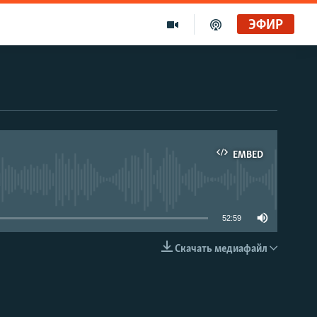
ЭФИР
EMBED
able
52:59
Скачать медиафайл
EMBED