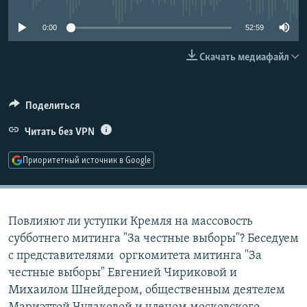
РАСПИСАНИЕ ВЕЩАНИЯ
0:00
52:59
ПОДПИШИТЕСЬ НА РАССЫЛКУ
Скачать медиафайл
СОЦИАЛЬНЫЕ СЕТИ
Поделиться
Читать без VPN
Приоритетный источник в Google
Все сайты РСЕ/РС
Повлияют ли уступки Кремля на массовость
субботнего митинга "За честные выборы"? Беседуем
с представителями оргкомитета митинга "За
честные выборы" Евгенией Чириковой и
Михаилом Шнейдером, общественным деятелем