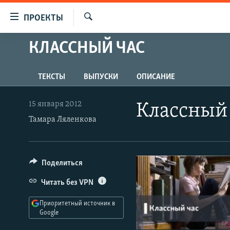
Ссылки
ПРОЕКТЫ
для
Искать
упрощенного
КЛАССНЫЙ ЧАС
ПРОГРАММЫ
доступа
ПОДКАСТЫ
Вернуться
ТЕКСТЫ
ВЫПУСКИ
ОПИСАНИЕ
АВТОРСКИЕ ПРОЕКТЫ
к
основному
ЦИТАТЫ СВОБОДЫ
15 января 2012
Классный
содержанию
МНЕНИЯ
Тамара Ляленкова
Вернутся
КУЛЬТУРА
к
главной
IDEL.РЕАЛИИ
Поделиться
навигации
КАВКАЗ.РЕАЛИИ
Вернутся
Читать без VPN
к
СЕВЕР.РЕАЛИИ
поиску
Приоритетный источник в
СИБИРЬ.РЕАЛИИ
Google