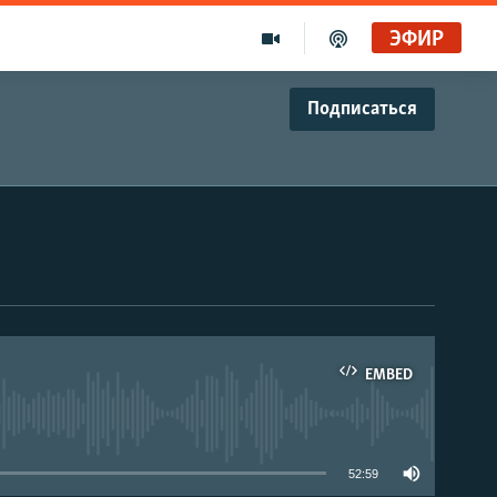
ЭФИР
Подписаться
EMBED
able
52:59