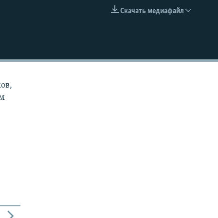
Скачать медиафайл
EMBED
ов,
ам