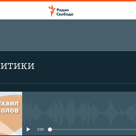
литики
No media source currently avail
0:00