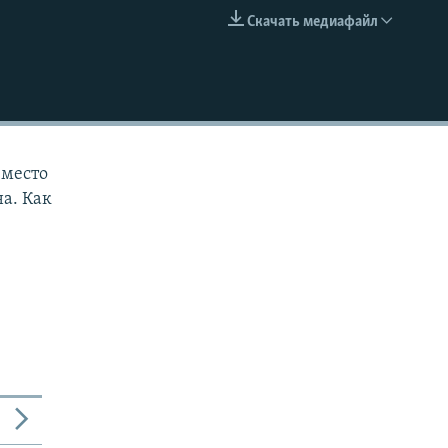
Скачать медиафайл
EMBED
 место
а. Как