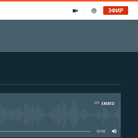
ЭФИР
EMBED
able
52:59