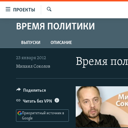
Ссылки
ПРОЕКТЫ
для
Искать
упрощенного
ВРЕМЯ ПОЛИТИКИ
ПРОГРАММЫ
доступа
ПОДКАСТЫ
Вернуться
ВЫПУСКИ
ОПИСАНИЕ
АВТОРСКИЕ ПРОЕКТЫ
к
основному
ЦИТАТЫ СВОБОДЫ
23 января 2012
Время по
содержанию
Михаил Соколов
МНЕНИЯ
Вернутся
КУЛЬТУРА
к
главной
IDEL.РЕАЛИИ
Поделиться
навигации
КАВКАЗ.РЕАЛИИ
Вернутся
Читать без VPN
к
СЕВЕР.РЕАЛИИ
поиску
Приоритетный источник в
СИБИРЬ.РЕАЛИИ
Google