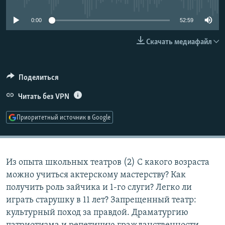
РАСПИСАНИЕ ВЕЩАНИЯ
0:00
52:59
ПОДПИШИТЕСЬ НА РАССЫЛКУ
Скачать медиафайл
СОЦИАЛЬНЫЕ СЕТИ
Поделиться
Читать без VPN
Приоритетный источник в Google
Все сайты РСЕ/РС
Из опыта школьных театров (2) С какого возраста
можно учиться актерскому мастерству? Как
получить роль зайчика и 1-го слуги? Легко ли
играть старушку в 11 лет? Запрещенный театр:
культурный поход за правдой. Драматургию