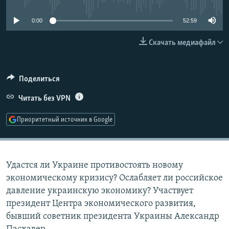
РАСПИСАНИЕ ВЕЩАНИЯ
0:00
52:59
ПОДПИШИТЕСЬ НА РАССЫЛКУ
Скачать медиафайл
СОЦИАЛЬНЫЕ СЕТИ
Поделиться
Читать без VPN
Приоритетный источник в Google
Все сайты РСЕ/РС
Удастся ли Украине противостоять новому
экономическому кризису? Ослабляет ли российское
давление украинскую экономику? Участвует
президент Центра экономического развития,
бывший советник президента Украины Александр