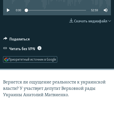
РАСПИСАНИЕ ВЕЩАНИЯ
0:00
52:59
ПОДПИШИТЕСЬ НА РАССЫЛКУ
Скачать медиафайл
СОЦИАЛЬНЫЕ СЕТИ
Поделиться
Читать без VPN
Приоритетный источник в Google
Все сайты РСЕ/РС
Вернется ли ощущение реальности к украинской
власти? У участвует депутат Верховной рады
Украины Анатолий Матвиенко.