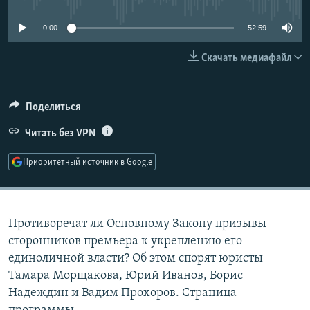
РАСПИСАНИЕ ВЕЩАНИЯ
0:00
52:59
ПОДПИШИТЕСЬ НА РАССЫЛКУ
Скачать медиафайл
СОЦИАЛЬНЫЕ СЕТИ
Поделиться
Читать без VPN
Приоритетный источник в Google
Все сайты РСЕ/РС
Противоречат ли Основному Закону призывы
сторонников премьера к укреплению его
единоличной власти? Об этом спорят юристы
Тамара Морщакова, Юрий Иванов, Борис
Надеждин и Вадим Прохоров. Страница