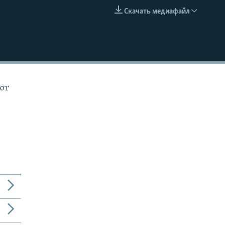
Скачать медиафайл
EMBED
ют