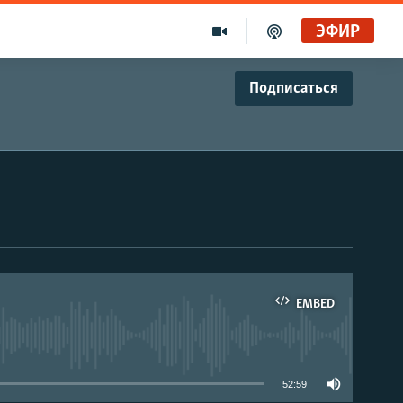
ЭФИР
Подписаться
EMBED
able
52:59