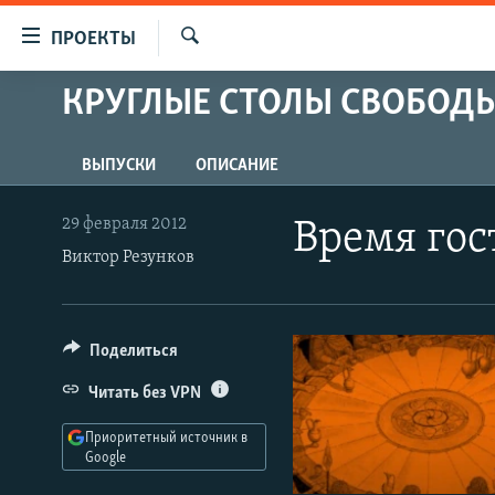
Ссылки
ПРОЕКТЫ
для
Искать
упрощенного
КРУГЛЫЕ СТОЛЫ СВОБОД
ПРОГРАММЫ
доступа
ПОДКАСТЫ
Вернуться
ВЫПУСКИ
ОПИСАНИЕ
АВТОРСКИЕ ПРОЕКТЫ
к
основному
ЦИТАТЫ СВОБОДЫ
29 февраля 2012
Время гос
содержанию
МНЕНИЯ
Виктор Резунков
Вернутся
КУЛЬТУРА
к
главной
IDEL.РЕАЛИИ
Поделиться
навигации
КАВКАЗ.РЕАЛИИ
Вернутся
Читать без VPN
к
СЕВЕР.РЕАЛИИ
поиску
Приоритетный источник в
СИБИРЬ.РЕАЛИИ
Google