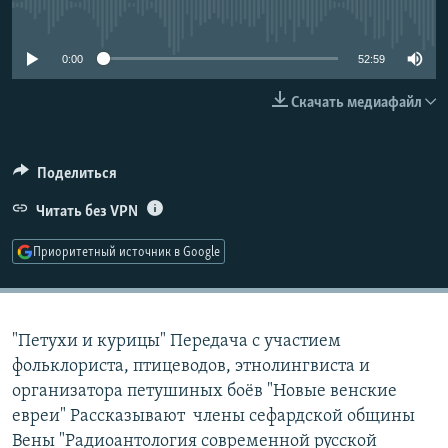
No media source currently available
РАСПИСАНИЕ ВЕЩАНИЯ
ПОДПИШИТЕСЬ НА РАССЫЛКУ
0:00
52:59
Скачать медиафайл
СОЦИАЛЬНЫЕ СЕТИ
Поделиться
Читать без VPN
Все сайты РСЕ/РС
Приоритетный источник в Google
"Петухи и курицы" Передача с участием
фольклориста, птицеводов, этнолингвиста и
организатора петушиных боёв "Новые венские
евреи" Рассказывают члены сефардской общины
Вены "Радиоантология современной русской