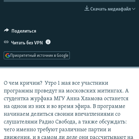
РАСПИСАНИЕ ВЕЩАНИЯ
Скачать медиафайл
ПОДПИШИТЕСЬ НА РАССЫЛКУ
Поделиться
СОЦИАЛЬНЫЕ СЕТИ
Читать без VPN
Приоритетный источник в Google
Все сайты РСЕ/РС
О чем кричим? Утро 1 мая все участники
программы проведут на московских митингах. А
студентка журфака МГУ Анна Хламова останется
на одном из них и во время эфира. В программе
начинаем делиться своими впечатлениями со
слушателями Радио Свобода, а также обсуждать:
чего именно требуют различные партии и
движения, и в самом ли деле они рассчитывают на