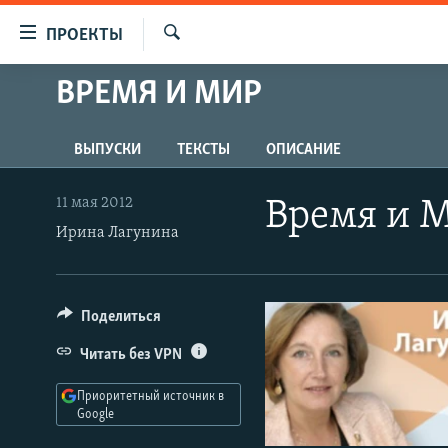
Ссылки
ПРОЕКТЫ
для
Искать
упрощенного
ВРЕМЯ И МИР
ПРОГРАММЫ
доступа
ПОДКАСТЫ
Вернуться
ВЫПУСКИ
ТЕКСТЫ
ОПИСАНИЕ
АВТОРСКИЕ ПРОЕКТЫ
к
основному
ЦИТАТЫ СВОБОДЫ
11 мая 2012
Время и 
содержанию
Ирина Лагунина
МНЕНИЯ
Вернутся
КУЛЬТУРА
к
главной
IDEL.РЕАЛИИ
Поделиться
навигации
КАВКАЗ.РЕАЛИИ
Вернутся
Читать без VPN
к
СЕВЕР.РЕАЛИИ
поиску
Приоритетный источник в
СИБИРЬ.РЕАЛИИ
Google