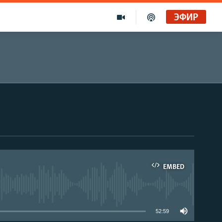
ЭФИР
EMBED
able
52:59