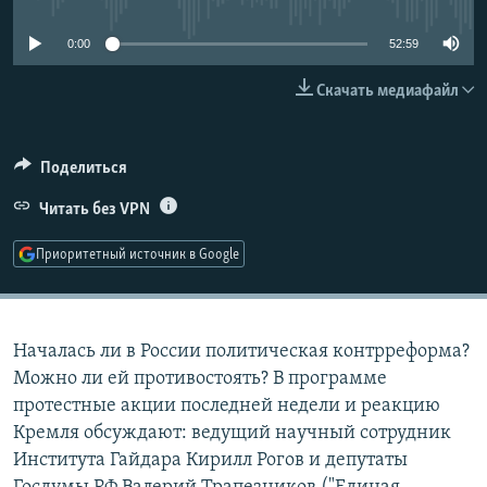
РАСПИСАНИЕ ВЕЩАНИЯ
0:00
52:59
ПОДПИШИТЕСЬ НА РАССЫЛКУ
Скачать медиафайл
СОЦИАЛЬНЫЕ СЕТИ
Поделиться
Читать без VPN
Приоритетный источник в Google
Все сайты РСЕ/РС
Началась ли в России политическая контрреформа?
Можно ли ей противостоять? В программе
протестные акции последней недели и реакцию
Кремля обсуждают: ведущий научный сотрудник
Института Гайдара Кирилл Рогов и депутаты