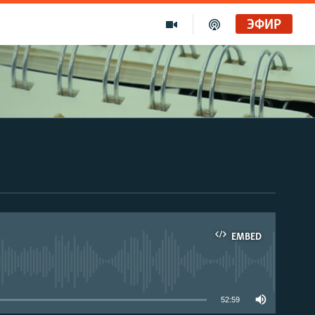
ЭФИР
EMBED
able
52:59