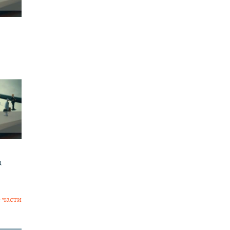
а
 части