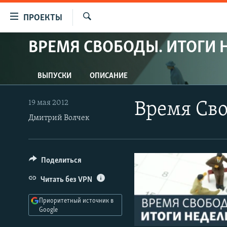
Ссылки
ПРОЕКТЫ
для
Искать
упрощенного
ВРЕМЯ СВОБОДЫ. ИТОГИ 
ПРОГРАММЫ
доступа
ПОДКАСТЫ
Вернуться
ВЫПУСКИ
ОПИСАНИЕ
АВТОРСКИЕ ПРОЕКТЫ
к
основному
ЦИТАТЫ СВОБОДЫ
19 мая 2012
Время Сво
содержанию
Дмитрий Волчек
МНЕНИЯ
Вернутся
КУЛЬТУРА
к
главной
IDEL.РЕАЛИИ
Поделиться
навигации
КАВКАЗ.РЕАЛИИ
Вернутся
Читать без VPN
к
СЕВЕР.РЕАЛИИ
поиску
Приоритетный источник в
СИБИРЬ.РЕАЛИИ
Google