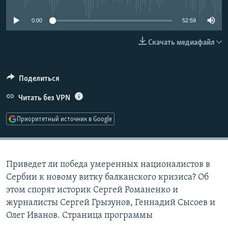
РАСПИСАНИЕ ВЕЩАНИЯ
0:00
52:59
ПОДПИШИТЕСЬ НА РАССЫЛКУ
Скачать медиафайл
СОЦИАЛЬНЫЕ СЕТИ
Поделиться
Читать без VPN
Приоритетный источник в Google
Все сайты РСЕ/РС
Приведет ли победа умеренных националистов в
Сербии к новому витку балканского кризиса? Об
этом спорят историк Сергей Романенко и
журналисты Сергей Грызунов, Геннадий Сысоев и
Олег Иванов. Страница программы