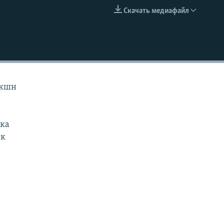
Скачать медиафайл
EMBED
икшн
ока
рк