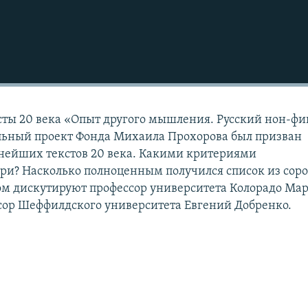
ты 20 века «Опыт другого мышления. Русский нон-ф
альный проект Фонда Михаила Прохорова был призван
нейших текстов 20 века. Какими критериями
ри? Насколько полноценным получился список из сор
ом дискутируют профессор университета Колорадо Ма
сор Шеффилдского университета Евгений Добренко.