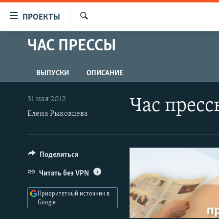
Ссылки
ПРОЕКТЫ
для
Искать
упрощенного
ЧАС ПРЕССЫ
ПРОГРАММЫ
доступа
ПОДКАСТЫ
Вернуться
ВЫПУСКИ
ОПИСАНИЕ
АВТОРСКИЕ ПРОЕКТЫ
к
основному
ЦИТАТЫ СВОБОДЫ
31 мая 2012
Час пресс
содержанию
Елена Рыковцева
МНЕНИЯ
Вернутся
КУЛЬТУРА
к
главной
IDEL.РЕАЛИИ
Поделиться
навигации
КАВКАЗ.РЕАЛИИ
Вернутся
Читать без VPN
к
СЕВЕР.РЕАЛИИ
поиску
Приоритетный источник в
СИБИРЬ.РЕАЛИИ
Google