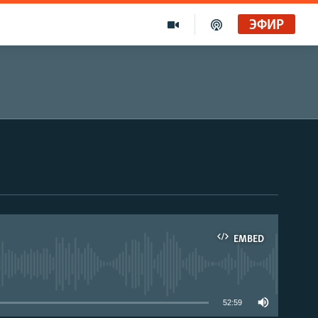
ЭФИР
Золотой запас Свободы. Голоса и темы XX века на архивных пленках. Дом поэта
Радио Свобода
Ищет виноватых?
Радио Свобода Live
EMBED
able
52:59