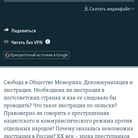
РАСПИСАНИЕ ВЕЩАНИЯ
Скачать медиафайл
ПОДПИШИТЕСЬ НА РАССЫЛКУ
Поделиться
СОЦИАЛЬНЫЕ СЕТИ
Читать без VPN
Приоритетный источник в Google
Все сайты РСЕ/РС
Свобода в Обществе Мемориал. Декоммунизация и
люстрация. Необходима ли люстрация в
постсоветских странах и как ее следовало бы
проводить? Что такое люстрация по-польски?
Правомерно ли говорить о преступлениях
нацистского и коммунистического режима против
отдельных народов? Почему оказалась невозможна
люстрация в России? ХХ век – эпоха преступников