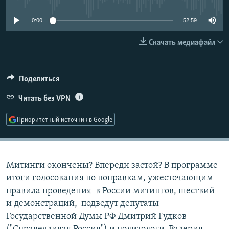
РАСПИСАНИЕ ВЕЩАНИЯ
0:00
52:59
ПОДПИШИТЕСЬ НА РАССЫЛКУ
Скачать медиафайл
СОЦИАЛЬНЫЕ СЕТИ
Поделиться
Читать без VPN
Приоритетный источник в Google
Все сайты РСЕ/РС
Митинги окончены? Впереди застой? В программе
итоги голосования по поправкам, ужесточающим
правила проведения в России митингов, шествий
и демонстраций, подведут депутаты
Государственной Думы РФ Дмитрий Гудков