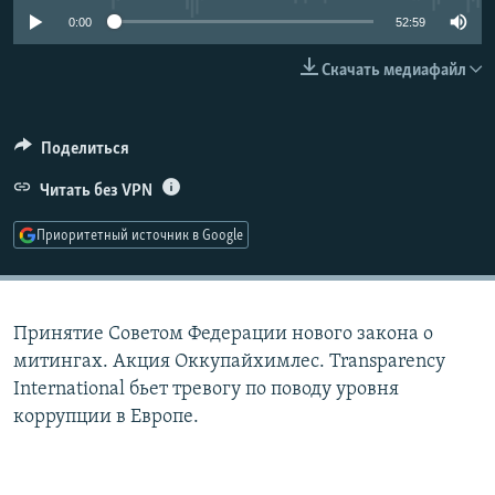
РАСПИСАНИЕ ВЕЩАНИЯ
0:00
52:59
ПОДПИШИТЕСЬ НА РАССЫЛКУ
Скачать медиафайл
СОЦИАЛЬНЫЕ СЕТИ
Поделиться
Читать без VPN
Приоритетный источник в Google
Все сайты РСЕ/РС
Принятие Советом Федерации нового закона о
митингах. Акция Оккупайхимлес. Transparency
International бьет тревогу по поводу уровня
коррупции в Европе.