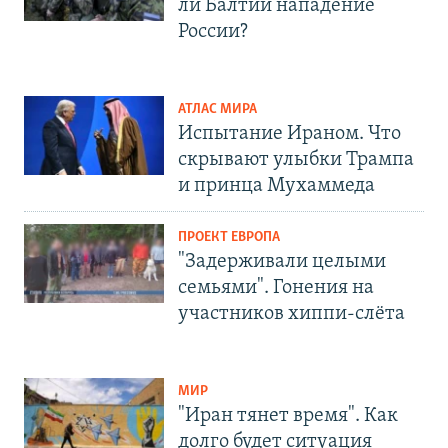
ли Балтии нападение
России?
АТЛАС МИРА
Испытание Ираном. Что
скрывают улыбки Трампа
и принца Мухаммеда
ПРОЕКТ ЕВРОПА
"Задерживали целыми
семьями". Гонения на
участников хиппи-слёта
МИР
"Иран тянет время". Как
долго будет ситуация