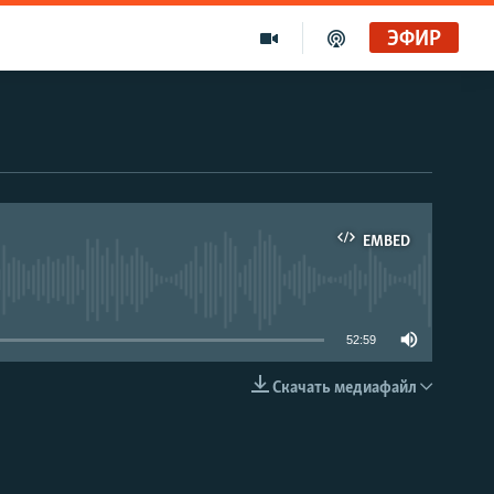
ЭФИР
EMBED
able
52:59
Скачать медиафайл
EMBED