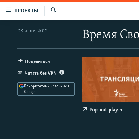
Ссылки
ПРОЕКТЫ
для
Искать
упрощенного
ПРОГРАММЫ
08 июня 2012
Время Св
доступа
ПОДКАСТЫ
Вернуться
АВТОРСКИЕ ПРОЕКТЫ
к
основному
ЦИТАТЫ СВОБОДЫ
Поделиться
содержанию
МНЕНИЯ
Читать без VPN
Вернутся
КУЛЬТУРА
к
Приоритетный источник в
главной
Google
IDEL.РЕАЛИИ
навигации
КАВКАЗ.РЕАЛИИ
Вернутся
Pop-out player
к
СЕВЕР.РЕАЛИИ
поиску
СИБИРЬ.РЕАЛИИ