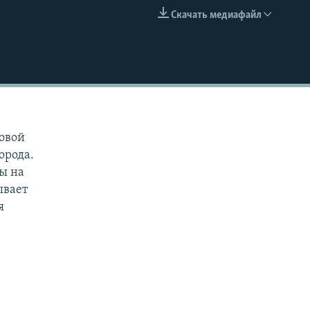
Скачать медиафайл
EMBED
овой
орода.
сы на
ывает
я