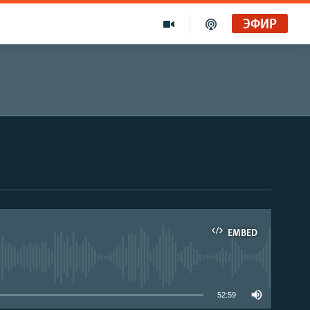
ЭФИР
EMBED
able
52:59