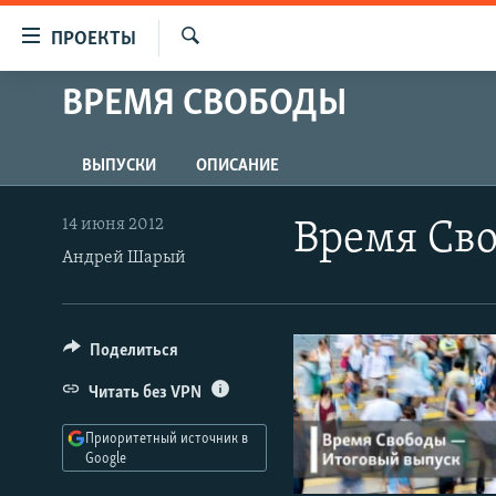
Ссылки
ПРОЕКТЫ
для
Искать
упрощенного
ВРЕМЯ СВОБОДЫ
ПРОГРАММЫ
доступа
ПОДКАСТЫ
Вернуться
ВЫПУСКИ
ОПИСАНИЕ
АВТОРСКИЕ ПРОЕКТЫ
к
основному
ЦИТАТЫ СВОБОДЫ
14 июня 2012
Время Сво
содержанию
Андрей Шарый
МНЕНИЯ
Вернутся
КУЛЬТУРА
к
главной
IDEL.РЕАЛИИ
Поделиться
навигации
КАВКАЗ.РЕАЛИИ
Вернутся
Читать без VPN
к
СЕВЕР.РЕАЛИИ
поиску
Приоритетный источник в
СИБИРЬ.РЕАЛИИ
Google