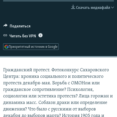
РАСПИСАНИЕ ВЕЩАНИЯ
Скачать медиафайл
ПОДПИШИТЕСЬ НА РАССЫЛКУ
Поделиться
СОЦИАЛЬНЫЕ СЕТИ
Читать без VPN
Приоритетный источник в Google
Все сайты РСЕ/РС
Гражданский протест. Фотоконкурс Сахаровского
Центра: хроника социального и политического
протеста декабря-мая. Борьба с ОМОНом или
гражданское сопротивление? Психология,
социология или эстетика протеста? Лица горожан и
динамика масс. Соблазн драки или определение
движения? Что было с русскими от выборов
декабря до выборов марта? История 1905 года и