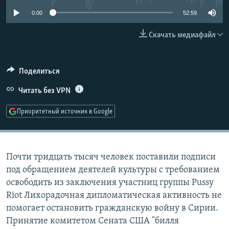
РАСПИСАНИЕ ВЕЩАНИЯ
0:00
52:59
ПОДПИШИТЕСЬ НА РАССЫЛКУ
Скачать медиафайл
СОЦИАЛЬНЫЕ СЕТИ
Поделиться
Читать без VPN
Приоритетный источник в Google
Все сайты РСЕ/РС
Почти тридцать тысяч человек поставили подписи
под обращением деятелей культуры с требованием
освободить из заключения участниц группы Pussy
Riot Лихорадочная дипломатическая активность не
помогает остановить гражданскую войну в Сирии.
Принятие комитетом Сената США "билля