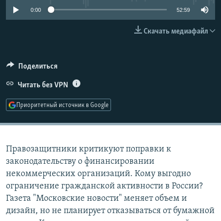
РАСПИСАНИЕ ВЕЩАНИЯ
0:00
52:59
ПОДПИШИТЕСЬ НА РАССЫЛКУ
Скачать медиафайл
СОЦИАЛЬНЫЕ СЕТИ
Поделиться
Читать без VPN
Приоритетный источник в Google
Все сайты РСЕ/РС
Правозащитники критикуют поправки к
законодательству о финансировании
некоммерческих организаций. Кому выгодно
ограничение гражданской активности в России?
Газета "Московские новости" меняет объем и
дизайн, но не планирует отказываться от бумажной