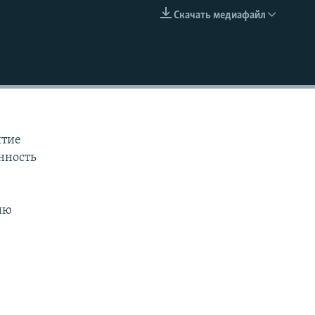
Скачать медиафайл
EMBED
ятие
енность
ию