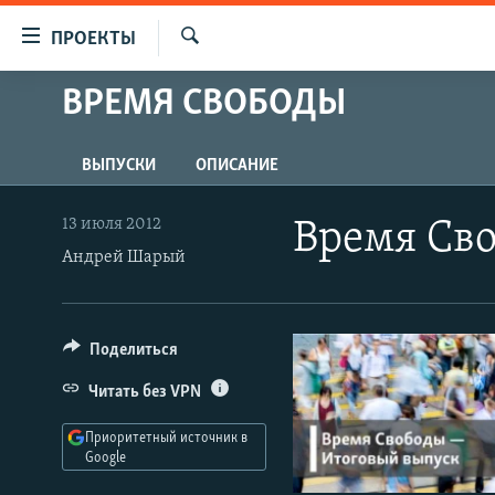
Ссылки
ПРОЕКТЫ
для
Искать
упрощенного
ВРЕМЯ СВОБОДЫ
ПРОГРАММЫ
доступа
ПОДКАСТЫ
Вернуться
ВЫПУСКИ
ОПИСАНИЕ
АВТОРСКИЕ ПРОЕКТЫ
к
основному
ЦИТАТЫ СВОБОДЫ
13 июля 2012
Время Сво
содержанию
Андрей Шарый
МНЕНИЯ
Вернутся
КУЛЬТУРА
к
главной
IDEL.РЕАЛИИ
Поделиться
навигации
КАВКАЗ.РЕАЛИИ
Вернутся
Читать без VPN
к
СЕВЕР.РЕАЛИИ
поиску
Приоритетный источник в
СИБИРЬ.РЕАЛИИ
Google