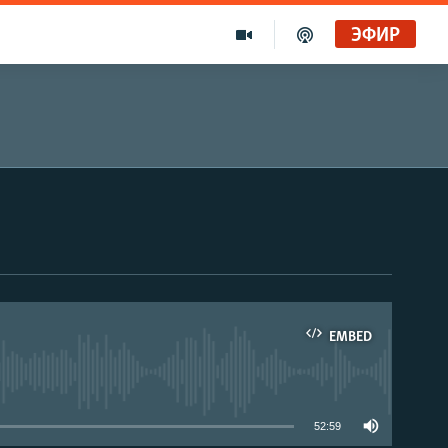
ЭФИР
EMBED
able
52:59