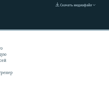
Скачать медиафайл
EMBED
то
щую
ксей
тренер