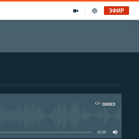
ЭФИР
EMBED
able
52:59