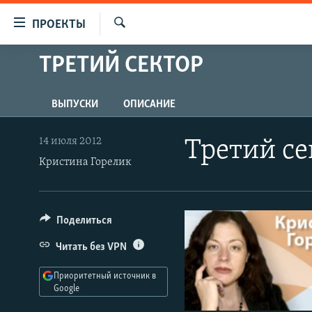
Ссылки
ПРОЕКТЫ
для
Искать
упрощенного
ТРЕТИЙ СЕКТОР
ПРОГРАММЫ
доступа
ПОДКАСТЫ
Вернуться
ВЫПУСКИ
ОПИСАНИЕ
АВТОРСКИЕ ПРОЕКТЫ
к
основному
ЦИТАТЫ СВОБОДЫ
14 июля 2012
Третий се
содержанию
Кристина Горелик
МНЕНИЯ
Вернутся
КУЛЬТУРА
к
главной
IDEL.РЕАЛИИ
Поделиться
навигации
КАВКАЗ.РЕАЛИИ
Вернутся
Читать без VPN
к
СЕВЕР.РЕАЛИИ
поиску
Приоритетный источник в
СИБИРЬ.РЕАЛИИ
Google