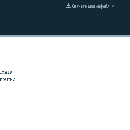
Скачать медиафайл
EMBED
дента
тушенко