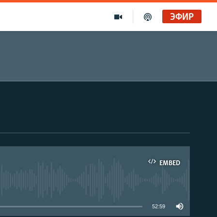
ЭФИР
EMBED
able
52:59