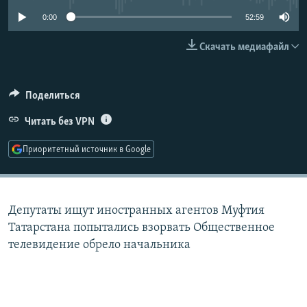
РАСПИСАНИЕ ВЕЩАНИЯ
0:00
52:59
ПОДПИШИТЕСЬ НА РАССЫЛКУ
Скачать медиафайл
СОЦИАЛЬНЫЕ СЕТИ
Поделиться
Читать без VPN
Приоритетный источник в Google
Все сайты РСЕ/РС
Депутаты ищут иностранных агентов Муфтия
Татарстана попытались взорвать Общественное
телевидение обрело начальника