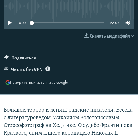
РАСПИСАНИЕ ВЕЩАНИЯ
No media source currently available
ПОДПИШИТЕСЬ НА РАССЫЛКУ
0:00
52:59
СОЦИАЛЬНЫЕ СЕТИ
Скачать медиафайл
Поделиться
Читать без VPN
Все сайты РСЕ/РС
Приоритетный источник в Google
Большой террор и ленинградские писатели. Беседа
с литературоведом Михаилом Золотоносовым
Стереофотограф на Ходынке. О судьбе Франтишека
Краткого, снимавшего коронацию Николая II